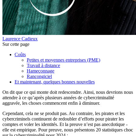
Laurence Cadieux
Sur cette page
Coûts
Petites et moyennes entreprises (PME)
Travail à distance
Hameçonnage
Rançongiciel
Et maintenant, quelques bonnes nouvelles
On dit que ce qui monte doit redescendre. Ainsi, nous devrions nous
attendre à ce qu’après plusieurs années de cybercriminalité
aggravée, les choses commencent enfin à diminuer.
Cependant, cela ne se produit pas. Au contraire, les pirates et les
cybercriminels continuent de redoubler d’efforts pour pirater les
comptes et voler les identités. Et la preuve n’est pas anecdotique -
elle est empirique. Pour preuve, nous présentons 20 statistiques choc
sur la cybercriminalité pour 2024 :