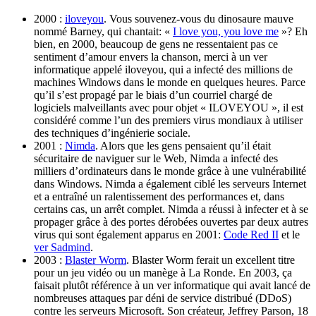
2000 :
iloveyou
. Vous souvenez-vous du dinosaure mauve
nommé Barney, qui chantait: «
I love you, you love me
»? Eh
bien, en 2000, beaucoup de gens ne ressentaient pas ce
sentiment d’amour envers la chanson, merci à un ver
informatique appelé iloveyou, qui a infecté des millions de
machines Windows dans le monde en quelques heures. Parce
qu’il s’est propagé par le biais d’un courriel chargé de
logiciels malveillants avec pour objet « ILOVEYOU », il est
considéré comme l’un des premiers virus mondiaux à utiliser
des techniques d’ingénierie sociale.
2001 :
Nimda
. Alors que les gens pensaient qu’il était
sécuritaire de naviguer sur le Web, Nimda a infecté des
milliers d’ordinateurs dans le monde grâce à une vulnérabilité
dans Windows. Nimda a également ciblé les serveurs Internet
et a entraîné un ralentissement des performances et, dans
certains cas, un arrêt complet. Nimda a réussi à infecter et à se
propager grâce à des portes dérobées ouvertes par deux autres
virus qui sont également apparus en 2001:
Code Red II
et le
ver Sadmind
.
2003 :
Blaster Worm
. Blaster Worm ferait un excellent titre
pour un jeu vidéo ou un manège à La Ronde. En 2003, ça
faisait plutôt référence à un ver informatique qui avait lancé de
nombreuses attaques par déni de service distribué (DDoS)
contre les serveurs Microsoft. Son créateur, Jeffrey Parson, 18