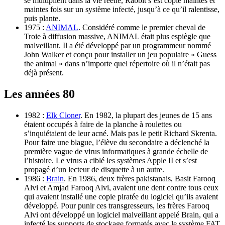
se multiplient dans la vie réelle, Rabbit s’est copié maintes et
maintes fois sur un système infecté, jusqu’à ce qu’il ralentisse,
puis plante.
1975 :
ANIMAL
. Considéré comme le premier cheval de
Troie à diffusion massive, ANIMAL était plus espiègle que
malveillant. Il a été développé par un programmeur nommé
John Walker et conçu pour installer un jeu populaire « Guess
the animal » dans n’importe quel répertoire où il n’était pas
déjà présent.
Les années 80
1982 :
Elk Cloner
. En 1982, la plupart des jeunes de 15 ans
étaient occupés à faire de la planche à roulettes ou
s’inquiétaient de leur acné. Mais pas le petit Richard Skrenta.
Pour faire une blague, l’élève du secondaire a déclenché la
première vague de virus informatiques à grande échelle de
l’histoire. Le virus a ciblé les systèmes Apple II et s’est
propagé d’un lecteur de disquette à un autre.
1986 :
Brain
. En 1986, deux frères pakistanais, Basit Farooq
Alvi et Amjad Farooq Alvi, avaient une dent contre tous ceux
qui avaient installé une copie piratée du logiciel qu’ils avaient
développé. Pour punir ces transgresseurs, les frères Farooq
Alvi ont développé un logiciel malveillant appelé Brain, qui a
infecté les supports de stockage formatés avec le système FAT