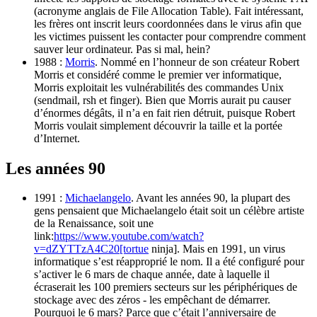
(acronyme anglais de File Allocation Table). Fait intéressant,
les frères ont inscrit leurs coordonnées dans le virus afin que
les victimes puissent les contacter pour comprendre comment
sauver leur ordinateur. Pas si mal, hein?
1988 :
Morris
. Nommé en l’honneur de son créateur Robert
Morris et considéré comme le premier ver informatique,
Morris exploitait les vulnérabilités des commandes Unix
(sendmail, rsh et finger). Bien que Morris aurait pu causer
d’énormes dégâts, il n’a en fait rien détruit, puisque Robert
Morris voulait simplement découvrir la taille et la portée
d’Internet.
Les années 90
1991 :
Michaelangelo
. Avant les années 90, la plupart des
gens pensaient que Michaelangelo était soit un célèbre artiste
de la Renaissance, soit une
link:
https://www.youtube.com/watch?
v=dZYTTzA4C20[tortue
ninja]. Mais en 1991, un virus
informatique s’est réapproprié le nom. Il a été configuré pour
s’activer le 6 mars de chaque année, date à laquelle il
écraserait les 100 premiers secteurs sur les périphériques de
stockage avec des zéros - les empêchant de démarrer.
Pourquoi le 6 mars? Parce que c’était l’anniversaire de