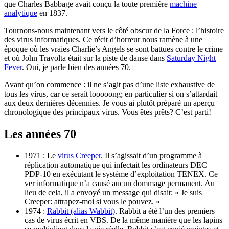
que Charles Babbage avait conçu la toute première
machine
analytique
en 1837.
Tournons-nous maintenant vers le côté obscur de la Force : l’histoire
des virus informatiques. Ce récit d’horreur nous ramène à une
époque où les vraies Charlie’s Angels se sont battues contre le crime
et où John Travolta était sur la piste de danse dans
Saturday Night
Fever
. Oui, je parle bien des années 70.
Avant qu’on commence : il ne s’agit pas d’une liste exhaustive de
tous les virus, car ce serait looooong; en particulier si on s’attardait
aux deux dernières décennies. Je vous ai plutôt préparé un aperçu
chronologique des principaux virus. Vous êtes prêts? C’est parti!
Les années 70
1971 : Le
virus Creeper
. Il s’agissait d’un programme à
réplication automatique qui infectait les ordinateurs DEC
PDP-10 en exécutant le système d’exploitation TENEX. Ce
ver informatique n’a causé aucun dommage permanent. Au
lieu de cela, il a envoyé un message qui disait: « Je suis
Creeper: attrapez-moi si vous le pouvez. »
1974 :
Rabbit (alias Wabbit)
. Rabbit a été l’un des premiers
cas de virus écrit en VBS. De la même manière que les lapins