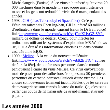
Michaelangelo (l’artiste). Si ce virus n’a infecté qu’environ 20
000 machines dans le monde, il a provoqué une hystérie de
masse et les gens ont redouté l’arrivée du 6 mars pendant des
années.
1998 :
CIH (alias Tchernobyl et Spacefiller)
. Créé par
l’étudiant taiwanais Chen Ing-hau, CIH a infecté 60 millions
d’ordinateurs dans le monde, causant (selon le Dr Evil voice)
link:
https://www.youtube.com/watch?v=jTmXHvGZiSY[1
milliard de dollars de dégâts]. Conçu pour infecter les
ordinateurs utilisant les systèmes d’exploitation MS-Windows
9x, CIH a écrasé les informations cruciales et, dans certains
cas, détruit le BIOS.
1999 :
Melissa
. À la veille du nouveau millénaire,
link:
https://www.youtube.com/watch?v=rblt2EtFfC4[au
lieu
de faire la fête], de nombreuses personnes dans le monde
paniquaient à cause du virus Melissa. Ce virus envoyait des
mots de passe pour des adhésions érotiques aux 50 premières
personnes du carnet d’adresses Outlook d’une victime. Les
choses sont devenues tellement incontrôlables que les serveurs
de messagerie se sont écrasés à cause du trafic. Ça, c’est sans
parler des coups de fil malaisants de grand-maman et grand-
papa…
Les années 2000