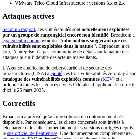
VMware Telco Cloud Infrastructure : versions 3.x et 2.x
Attaques actives
Selon un rapport
, ces vulnérabilités sont
actuellement exploitées
par un groupe de rançongiciel encore non identifié
. Broadcom a
également reconnu
avoir des
“informations suggérant que ces
vulnérabilités sont exploitées dans la nature”
. Cependant, à ce
jour, l’entreprise n’a pas communiqué de détails sur la nature des
attaques ni sur l’identité des acteurs malveillants.
L’Agence américaine de cybersécurité et de sécurité des
infrastructures (CISA) a
ajouté
ces trois vulnérabilités zero-day à son
catalogue des vulnérabilités exploitées connues
(
KEV
) et a
ordonné à toutes les agences civiles fédérales d’appliquer le correctif
d’ici le 25 mars 2025.
Correctifs
Broadcom a précisé qu’aucune solution de contournement n’est
disponible. Par conséquent, les clients concernés sont invités à
télécharger et installer immédiatement les versions corrigées depuis
le
site officiel de l’entreprise
. Une documentation complémentaire,
incluant une FAQ et des références, est également fournie.