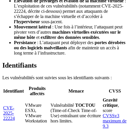
Élévation de privilèges et évasion de la machine virtuelle
:
L’exploitation de ces vulnérabilités (notamment CVE-2025-
22224, décrite ci-dessous) permet aux attaquants de
s’échapper de la machine virtuelle et d’accéder à
l’hyperviseur
sous-jacent.
Mouvement latéral
: Une fois à l’intérieur, l’attaquant peut
pivoter vers d’autres
machines virtuelles exécutées sur le
même hôte
et
exfiltrer des données sensibles
.
Persistance
: L’attaquant peut déployer des
portes dérobées
ou des logiciels malveillants
afin de maintenir un accès à
long terme à l’infrastructure.
Identifiants
Les vulnérabilités sont suivies sous les identifiants suivants :
Produits
Identifiant
Menace
CVSS
affectés
Gravité
VMware
Vulnérabilité
TOCTOU
critique
,
CVE-
ESXi,
(Time-of-Check Time-of-
score
2025-
VMware
Use) entraînant une écriture
CVSSv3
22224
Workstation
hors limites.
maximum de
9.3