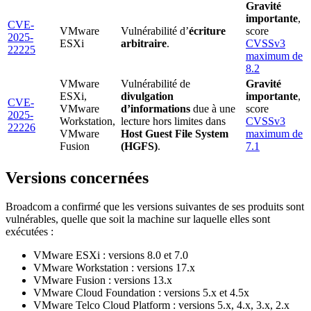
Gravité
importante
,
CVE-
VMware
Vulnérabilité d’
écriture
score
2025-
ESXi
arbitraire
.
CVSSv3
22225
maximum de
8.2
VMware
Vulnérabilité de
Gravité
ESXi,
divulgation
importante
,
CVE-
VMware
d’informations
due à une
score
2025-
Workstation,
lecture hors limites dans
CVSSv3
22226
VMware
Host Guest File System
maximum de
Fusion
(HGFS)
.
7.1
Versions concernées
Broadcom a confirmé que les versions suivantes de ses produits sont
vulnérables, quelle que soit la machine sur laquelle elles sont
exécutées :
VMware ESXi : versions 8.0 et 7.0
VMware Workstation : versions 17.x
VMware Fusion : versions 13.x
VMware Cloud Foundation : versions 5.x et 4.5x
VMware Telco Cloud Platform : versions 5.x, 4.x, 3.x, 2.x