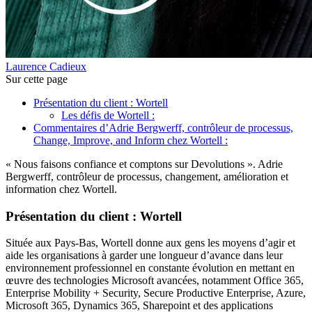
Laurence Cadieux
Sur cette page
Présentation du client : Wortell
Les défis de Wortell :
Commentaires d’Adrie Bergwerff, contrôleur de processus,
Change, Improve, and Inform chez Wortell :
« Nous faisons confiance et comptons sur Devolutions ». Adrie
Bergwerff, contrôleur de processus, changement, amélioration et
information chez Wortell.
Présentation du client : Wortell
Située aux Pays-Bas, Wortell donne aux gens les moyens d’agir et
aide les organisations à garder une longueur d’avance dans leur
environnement professionnel en constante évolution en mettant en
œuvre des technologies Microsoft avancées, notamment Office 365,
Enterprise Mobility + Security, Secure Productive Enterprise, Azure,
Microsoft 365, Dynamics 365, Sharepoint et des applications