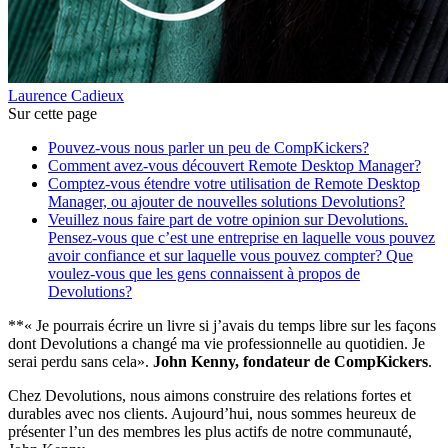
Laurence Cadieux
Sur cette page
Pouvez-vous nous parler un peu de CompKickers?
Comment avez-vous découvert Remote Desktop Manager?
Comptez-vous étendre votre utilisation de Remote Desktop
Manager, ou ajouter de nouvelles solutions Devolutions?
Veuillez nous faire part de votre opinion sur Devolutions.
Pensez-vous que c’est une entreprise en laquelle vous pouvez
avoir confiance et sur laquelle vous pouvez compter? Que
voulez-vous que les gens connaissent à propos de
Devolutions?
**« Je pourrais écrire un livre si j’avais du temps libre sur les façons
dont Devolutions a changé ma vie professionnelle au quotidien. Je
serai perdu sans cela».
John Kenny, fondateur de CompKickers
.
Chez Devolutions, nous aimons construire des relations fortes et
durables avec nos clients. Aujourd’hui, nous sommes heureux de
présenter l’un des membres les plus actifs de notre communauté,