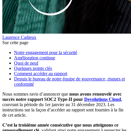
Laurence Cadieux
Sur cette page
Notre engagement pour la sécurité
Amélioration continue
Quoi de neuf
Quelques points clés
Comment accéder au rapport
Depuis le bureau de notre équipe de gouvernance, risques et
conformité
Nous sommes ravis d’annoncer que
nous avons renouvelé avec
succès notre rapport SOC2 Type-II pour
Devolutions Cloud
,
couvrant la période du 1er janvier au 31 décembre 2023. Les
instructions sur la façon d’accéder au rapport sont fournies à la fin
de cet article.
C’est la troisième année consécutive que nous atteignons ce
renouvellement clé
, validant ainsi notre engagement à respecter les