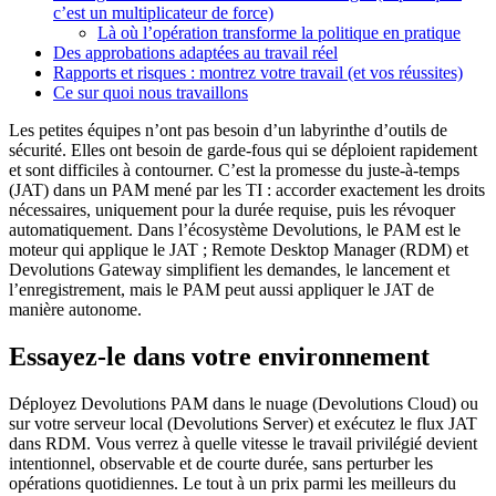
c’est un multiplicateur de force)
Là où l’opération transforme la politique en pratique
Des approbations adaptées au travail réel
Rapports et risques : montrez votre travail (et vos réussites)
Ce sur quoi nous travaillons
Les petites équipes n’ont pas besoin d’un labyrinthe d’outils de
sécurité. Elles ont besoin de garde-fous qui se déploient rapidement
et sont difficiles à contourner. C’est la promesse du juste-à-temps
(JAT) dans un PAM mené par les TI : accorder exactement les droits
nécessaires, uniquement pour la durée requise, puis les révoquer
automatiquement. Dans l’écosystème Devolutions, le PAM est le
moteur qui applique le JAT ; Remote Desktop Manager (RDM) et
Devolutions Gateway simplifient les demandes, le lancement et
l’enregistrement, mais le PAM peut aussi appliquer le JAT de
manière autonome.
Essayez-le dans votre environnement
Déployez Devolutions PAM dans le nuage (Devolutions Cloud) ou
sur votre serveur local (Devolutions Server) et exécutez le flux JAT
dans RDM. Vous verrez à quelle vitesse le travail privilégié devient
intentionnel, observable et de courte durée, sans perturber les
opérations quotidiennes. Le tout à un prix parmi les meilleurs du