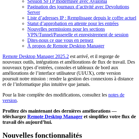
Session SFTP modernisée avec Avalonia
Pagination des journaux d’activité avec Devolutions
Server
Liste d’adresses IP : Remplissage depuis le coffre actuel
Statut d’approbation en attente pour les entrées
Nouvelles permissions pour les sections
VPN/Tunnel/Passerelle et enregistrement de session
Dites-nous ce que vous en pensez
À propos de Remote Desktop Manager
Remote Desktop Manager 2025.2
est arrivé, et il regorge de
nouveaux outils, intégrations et améliorations de flux de travail. Des
nouveaux types d’entrées, consoles et tableaux de bord aux
améliorations de l’interface utilisateur (UI/UX), cette version
poursuit notre mission : rendre la gestion des connexions à distance
et de l’informatique plus intuitive que jamais.
Pour la liste complète des modifications, consultez les
notes de
version
.
Profitez dès maintenant des dernières améliorations —
téléchargez
Remote Desktop Manager
et simplifiez votre flux de
travail dès aujourd’hui.
Nouvelles fonctionnalités