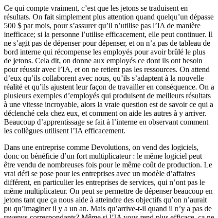
Ce qui compte vraiment, c’est que les jetons se traduisent en
résultats. On fait simplement plus attention quand quelqu’un dépasse
500 $ par mois, pour s’assurer qu’il n’utilise pas l’IA de manière
inefficace; si la personne l’utilise efficacement, elle peut continuer. Il
ne s’agit pas de dépenser pour dépenser, et on n’a pas de tableau de
bord interne qui récompense les employés pour avoir brûlé le plus
de jetons. Cela dit, on donne aux employés ce dont ils ont besoin
pour réussir avec l’IA, et on ne retient pas les ressources. On attend
d’eux qu’ils collaborent avec nous, qu’ils s’adaptent à la nouvelle
réalité et qu’ils ajustent leur façon de travailler en conséquence. On a
plusieurs exemples d’employés qui produisent de meilleurs résultats
à une vitesse incroyable, alors la vraie question est de savoir ce qui a
déclenché cela chez eux, et comment on aide les autres à y arriver.
Beaucoup d’apprentissage se fait à l’interne en observant comment
les collègues utilisent l’IA efficacement.
Dans une entreprise comme Devolutions, on vend des logiciels,
donc on bénéficie d’un fort multiplicateur : le même logiciel peut
être vendu de nombreuses fois pour le même coût de production. Le
vrai défi se pose pour les entreprises avec un modèle d’affaires
différent, en particulier les entreprises de services, qui n’ont pas le
même multiplicateur. On peut se permettre de dépenser beaucoup en
jetons tant que ça nous aide à atteindre des objectifs qu’on n’aurait
pu qu’imaginer il y a un an. Mais qu’arrive-t-il quand il n’y a pas de
revenus correspondants? Même si l’IA vous rend plus efficace, ça ne