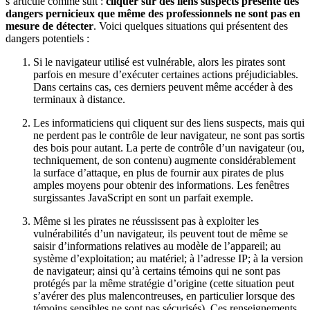
s’articule comme suit :
cliquer sur des liens suspects présente des
dangers pernicieux que même des professionnels ne sont pas en
mesure de détecter
. Voici quelques situations qui présentent des
dangers potentiels :
Si le navigateur utilisé est vulnérable, alors les pirates sont
parfois en mesure d’exécuter certaines actions préjudiciables.
Dans certains cas, ces derniers peuvent même accéder à des
terminaux à distance.
Les informaticiens qui cliquent sur des liens suspects, mais qui
ne perdent pas le contrôle de leur navigateur, ne sont pas sortis
des bois pour autant. La perte de contrôle d’un navigateur (ou,
techniquement, de son contenu) augmente considérablement
la surface d’attaque, en plus de fournir aux pirates de plus
amples moyens pour obtenir des informations. Les fenêtres
surgissantes JavaScript en sont un parfait exemple.
Même si les pirates ne réussissent pas à exploiter les
vulnérabilités d’un navigateur, ils peuvent tout de même se
saisir d’informations relatives au modèle de l’appareil; au
système d’exploitation; au matériel; à l’adresse IP; à la version
de navigateur; ainsi qu’à certains témoins qui ne sont pas
protégés par la même stratégie d’origine (cette situation peut
s’avérer des plus malencontreuses, en particulier lorsque des
témoins sensibles ne sont pas sécurisés). Ces renseignements