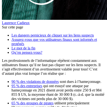
Laurence Cadieux
Sur cette page
Les dangers pernicieux de cliquer sur les liens suspects
Assurez-vous que vos utilisateurs finaux sont informés et
protégés
Le mot de la fin
Qu’en pensez-vous?
Les professionnels de l’informatique répètent constamment aux
utilisateurs finaux qu’il ne faut pas cliquer sur les liens suspects. Il
s’agit effectivement d’un avertissement valable pour tous! C’est
d’autant plus vrai lorsque l’on réalise que :
90 % des violations de données
sont dues à l’hameçonnage.
95 % des entreprises
qui ont essuyé une attaque par
hameçonnage en 2021 disent avoir perdu entre 250 $ et 984
855 $ US, la moyenne étant de 30 000 $ (c.-à-d. que la moitié
des victimes ont perdu plus de 30 000 $).
65 % des groupes de pirates
utilisent principalement