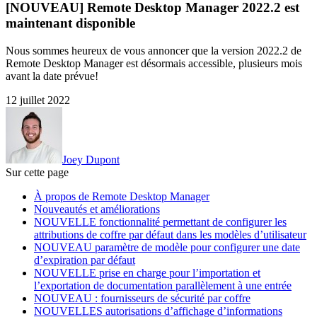
[NOUVEAU] Remote Desktop Manager 2022.2 est
maintenant disponible
Nous sommes heureux de vous annoncer que la version 2022.2 de
Remote Desktop Manager est désormais accessible, plusieurs mois
avant la date prévue!
12 juillet 2022
Joey Dupont
Sur cette page
À propos de Remote Desktop Manager
Nouveautés et améliorations
NOUVELLE fonctionnalité permettant de configurer les
attributions de coffre par défaut dans les modèles d’utilisateur
NOUVEAU paramètre de modèle pour configurer une date
d’expiration par défaut
NOUVELLE prise en charge pour l’importation et
l’exportation de documentation parallèlement à une entrée
NOUVEAU : fournisseurs de sécurité par coffre
NOUVELLES autorisations d’affichage d’informations