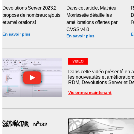
Devolutions Server 2023.2
Dans cet article, Mathieu
R
propose de nombreux ajouts
Morrissette détaille les
D
et améliorations!
améliorations offertes par
l
CVSS v4.0
En savoir plus
E
En savoir plus
VIDEO
Dans cette vidéo présenté en 
les nouveautés et amélioratio
RDM, Devolutions Server et De
Visionnez maintenant
N⁰132