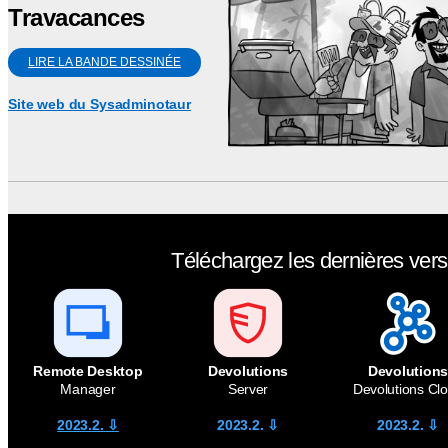
Travacances
LIRE LA BANDE DESSINÉE
Site web du Sysadminotaur
Téléchargez les dernières vers
Remote Desktop
Devolutions
Devolutions
Manager
Server
Devolutions Cl
2023.2. ⇩
2023.2
. ⇩
2023.2.
⇩