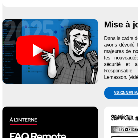
Mise à j
Dans le cadre de
avons dévoilé 
majeures de no
les nouveauté
sécurité et a
Responsable 
Lemasson. (vidé
VISIONNER 