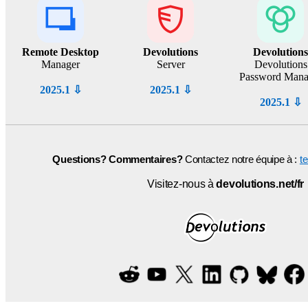
Remote Desktop
Devolutions
Devolutions
Manager
Server
Devolutions
Password Mana
2025.1 ⇩
2025.1 ⇩
2025.1 ⇩
Questions? Commentaires?
Contactez notre équipe à :
t
Visitez-nous à
devolutions.net/fr