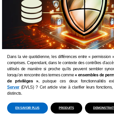
Dans la vie quotidienne, les différences entre « permission »
comprises. Cependant, dans le contexte des contrôles d'accè
utilisés de manière si proche qu'ils peuvent sembler syn
lorsqu'on rencontre des termes comme
« ensembles de perm
de privilèges »
, puisque ces deux fonctionnalités e
Server
(DVLS) ? Cet article vise à clarifier leurs fonctions
distincts.
EN SAVOIR PLUS
PRODUITS
DEMONSTRATI